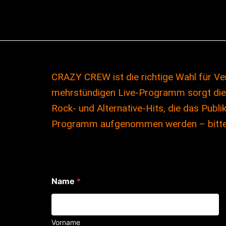
Zum
Inhalt
springen
CRAZY CREW ist die richtige Wahl für Ver
mehrstündigen Live-Programm sorgt die
Rock- und Alternative-Hits, die das Publ
Programm aufgenommen werden – bitte 
E
Name
*
-
M
a
i
l
Vorname